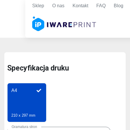
Sklep
O nas
Kontakt
FAQ
Blog
Specyfikacja druku
A4
210 x 297 mm
Gramatura stron