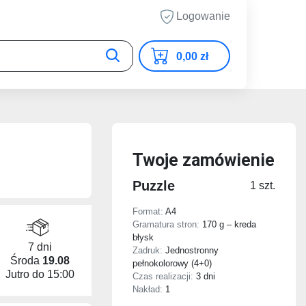
Logowanie
0,00 zł
Twoje zamówienie
Puzzle
1 szt.
Format:
A4
Gramatura stron:
170 g – kreda
błysk
7 dni
Zadruk:
Jednostronny
Środa
19.08
pełnokolorowy (4+0)
Jutro do
15:00
Czas realizacji:
3 dni
Nakład:
1