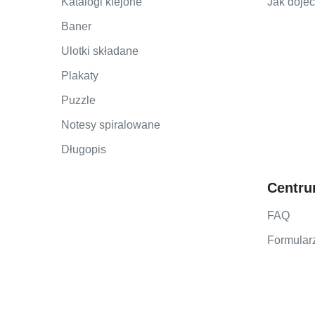
Katalogi klejone
Jak doje
Baner
Ulotki składane
Plakaty
Puzzle
Notesy spiralowane
Długopis
Centr
FAQ
Formular